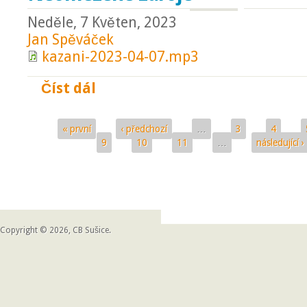
Neděle, 7 Květen, 2023
Jan Spěváček
kazani-2023-04-07.mp3
Číst dál
Neomezené zdroje
« první
‹ předchozí
…
3
4
Stránky
9
10
11
…
následující ›
Copyright © 2026, CB Sušice.