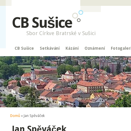
CB Sušice
Sbor Církve Bratrské v Sušici
CB Sušice
Setkávání
Kázání
Oznámení
Fotogaler
Jste zde
Domů
» Jan Spěváček
Jan Spěváček