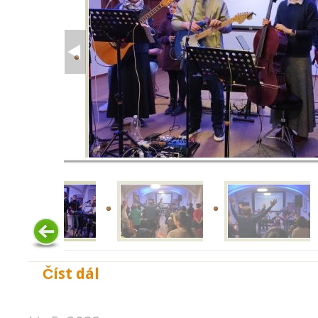
Číst dál
Vystoupení Koinonia Jan Křtitel