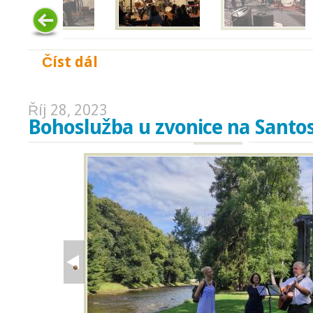
Číst dál
Koncert Oborohu
Říj 28, 2023
Bohoslužba u zvonice na Santos