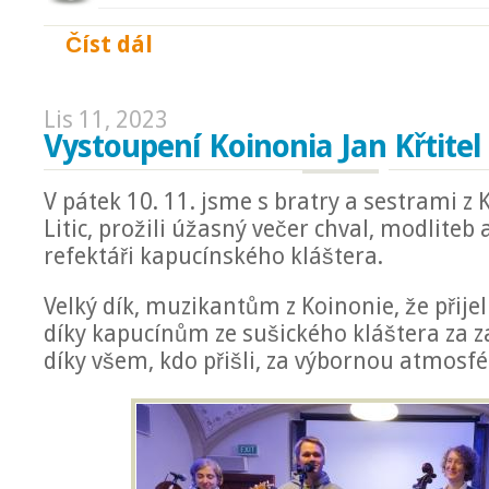
Číst dál
Projekce filmu Jesus Revolution
Lis 11, 2023
Vystoupení Koinonia Jan Křtitel
V pátek 10. 11. jsme s bratry a sestrami z K
Litic, prožili úžasný večer chval, modliteb 
refektáři kapucínského kláštera.
Velký dík, muzikantům z Koinonie, že přijeli
díky kapucínům ze sušického kláštera za z
díky všem, kdo přišli, za výbornou atmosfé