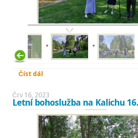
Číst dál
Bohoslužba u zvonice na Santosu 13. 8.2023
Črv 16, 2023
Letní bohoslužba na Kalichu 16.