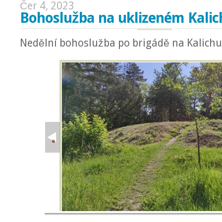
Čer 4, 2023
Bohoslužba na uklizeném Kalich
Nedělní bohoslužba po brigádě na Kalichu