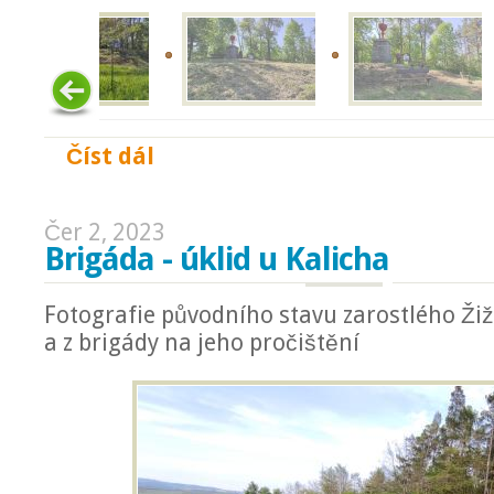
Číst dál
Bohoslužba na uklizeném Kalichu 4. 6. 2023
Čer 2, 2023
Brigáda - úklid u Kalicha
Fotografie původního stavu zarostlého Žiž
a z brigády na jeho pročištění