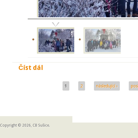
Číst dál
Zimní bohoslužba na Kalichu
1
2
následující ›
pos
Stránky
Copyright © 2026, CB Sušice.