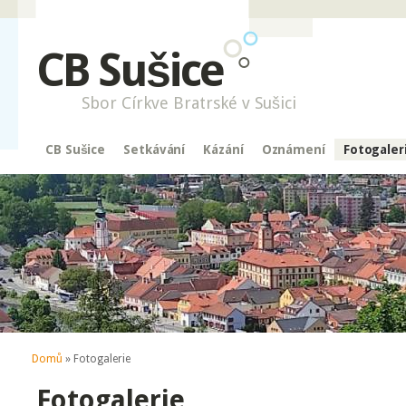
CB Sušice
Sbor Církve Bratrské v Sušici
CB Sušice
Setkávání
Kázání
Oznámení
Fotogaler
Jste zde
Domů
» Fotogalerie
Fotogalerie