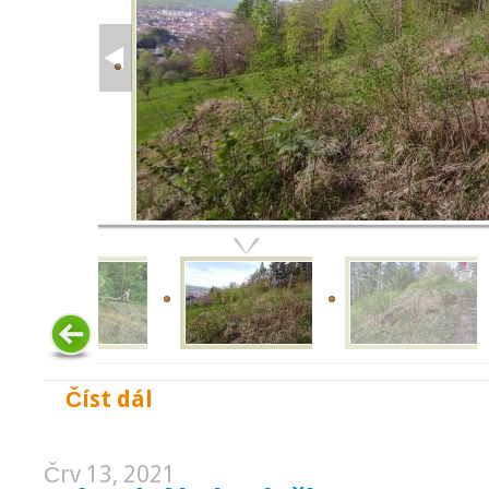
Číst dál
Brigáda - úklid u Kalicha
Črv 13, 2021