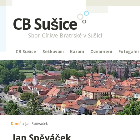
CB Sušice
Sbor Církve Bratrské v Sušici
CB Sušice
Setkávání
Kázání
Oznámení
Fotogaler
Jste zde
Domů
» Jan Spěváček
Jan Spěváček