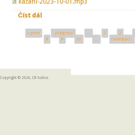
kazani-2023-10-01.mp3
Číst dál
Evangelium podle XY
« první
‹ předchozí
…
2
3
Stránky
8
9
10
…
následující ›
Copyright © 2026, CB Sušice.