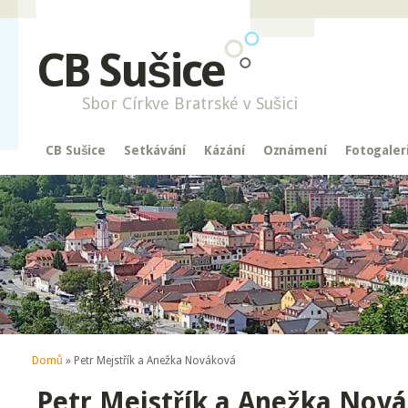
CB Sušice
Sbor Církve Bratrské v Sušici
CB Sušice
Setkávání
Kázání
Oznámení
Fotogaler
Jste zde
Domů
» Petr Mejstřík a Anežka Nováková
Petr Mejstřík a Anežka Nov