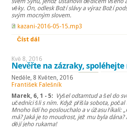
svém Synu, jehož ustanovil dědicem všeho a 
věky. On, odlesk Boží slávy a výraz Boží pod
svým mocným slovem.
kazani-2016-05-15.mp3
Číst dál
Proč tu Ježíš nezůstal?
Kvě 8, 2016
Nevěřte na zázraky, spoléhejte 
Neděle, 8 Květen, 2016
František Falešník
Marek, 6, 1 - 5:
Vyšel odtamtud a šel do s
učedníci šli s ním. Když přišla sobota, počal
Mnoho lidí ho poslouchalo a v úžasu říkali: 
má? Jaká je to moudrost, jež mu byla dána? 
dějí jeho rukama!