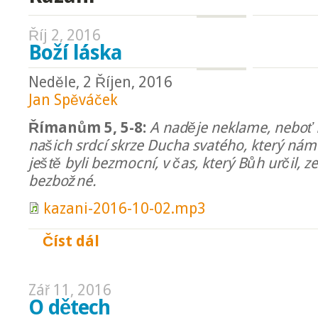
Říj 2, 2016
Boží láska
Neděle, 2 Říjen, 2016
Jan Spěváček
Římanům 5, 5-8:
A naděje neklame, neboť B
našich srdcí skrze Ducha svatého, který nám
ještě byli bezmocní, v čas, který Bůh určil, z
bezbožné.
kazani-2016-10-02.mp3
Číst dál
Boží láska
Zář 11, 2016
O dětech