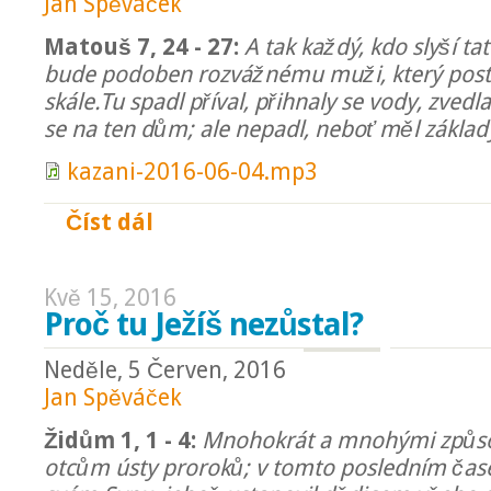
Jan Spěváček
Matouš 7, 24 - 27:
A tak každý, kdo slyší tat
bude podoben rozvážnému muži, který posta
skále.Tu spadl příval, přihnaly se vody, zvedla
se na ten dům; ale nepadl, neboť měl základy
kazani-2016-06-04.mp3
Číst dál
Neotřesitelný základ
Kvě 15, 2016
Proč tu Ježíš nezůstal?
Neděle, 5 Červen, 2016
Jan Spěváček
Židům 1, 1 - 4:
Mnohokrát a mnohými způso
otcům ústy proroků; v tomto posledním čas