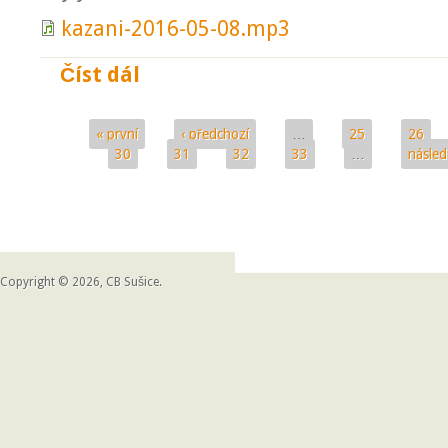
kazani-2016-05-08.mp3
Číst dál
Nevěřte na zázraky, spoléhejte na ně.
« první
‹ předchozí
…
25
26
Stránky
30
31
32
33
…
následu
Copyright © 2026, CB Sušice.