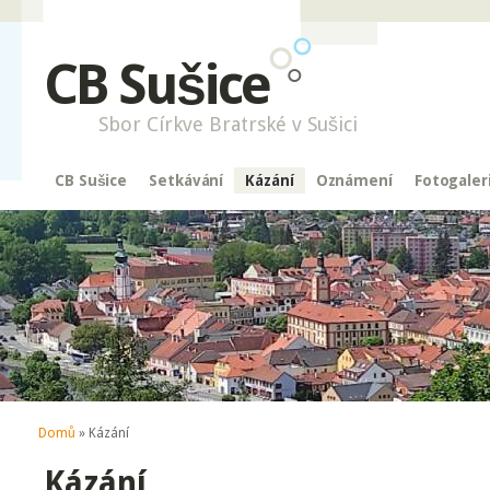
CB Sušice
Sbor Církve Bratrské v Sušici
CB Sušice
Setkávání
Kázání
Oznámení
Fotogaler
Jste zde
Domů
» Kázání
Kázání