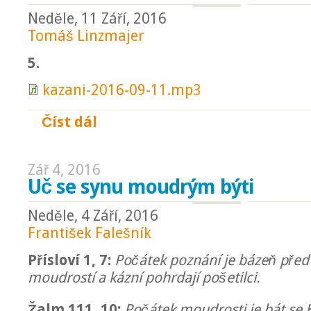
Neděle, 11 Září, 2016
Tomáš Linzmajer
5.
kazani-2016-09-11.mp3
Číst dál
O dětech
Zář 4, 2016
Uč se synu moudrým býti
Neděle, 4 Září, 2016
František Falešník
Přísloví 1, 7:
Počátek poznání je bázeň pře
moudrostí a kázní pohrdají pošetilci.
Žalm 111, 10:
Počátek moudrosti je bát se 