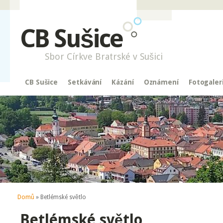
CB Sušice
Sbor Církve Bratrské v Sušici
CB Sušice
Setkávání
Kázání
Oznámení
Fotogaler
Jste zde
Domů
» Betlémské světlo
Betlémské světlo