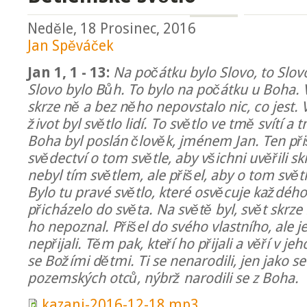
Neděle, 18 Prosinec, 2016
Jan Spěváček
Jan 1, 1 - 13:
Na počátku bylo Slovo, to Slov
Slovo bylo Bůh. To bylo na počátku u Boha.
skrze ně a bez něho nepovstalo nic, co jest. 
život byl světlo lidí. To světlo ve tmě svítí a
Boha byl poslán člověk, jménem Jan. Ten přiš
svědectví o tom světle, aby všichni uvěřili s
nebyl tím světlem, ale přišel, aby o tom svět
Bylo tu pravé světlo, které osvěcuje každého
přicházelo do světa. Na světě byl, svět skrze 
ho nepoznal. Přišel do svého vlastního, ale j
nepřijali. Těm pak, kteří ho přijali a věří v j
se Božími dětmi. Ti se nenarodili, jen jako se 
pozemských otců, nýbrž narodili se z Boha.
kazani-2016-12-18.mp3