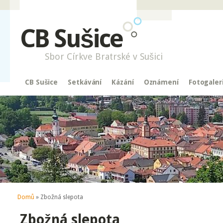
CB Sušice
Sbor Církve Bratrské v Sušici
CB Sušice
Setkávání
Kázání
Oznámení
Fotogaler
Jste zde
Domů
» Zbožná slepota
Zbožná slepota