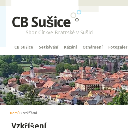
CB Sušice
Sbor Církve Bratrské v Sušici
CB Sušice
Setkávání
Kázání
Oznámení
Fotogaler
Jste zde
Domů
» Vzkříšení
Vzkříšení