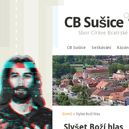
CB Sušice
Sbor Církve Bratrské 
CB Sušice
Setkávání
Kázán
Jste zde
Domů
» Slyšet Boží hlas
Slyšet Boží hlas