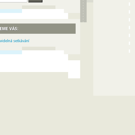
EME VÁS:
videlná setkávání