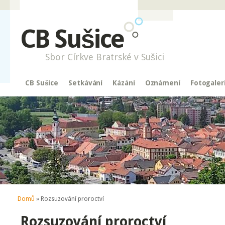
CB Sušice
Sbor Církve Bratrské v Sušici
CB Sušice
Setkávání
Kázání
Oznámení
Fotogaler
Jste zde
Domů
» Rozsuzování proroctví
Rozsuzování proroctví