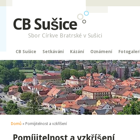
CB Sušice
Sbor Církve Bratrské v Sušici
CB Sušice
Setkávání
Kázání
Oznámení
Fotogaler
Jste zde
Domů
» Pomíjitelnost a vzkříšení
Pomíjitelnost a vzkříšení