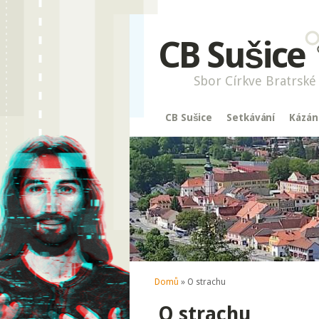
CB Sušice
Sbor Církve Bratrské 
CB Sušice
Setkávání
Kázán
Jste zde
Domů
» O strachu
O strachu