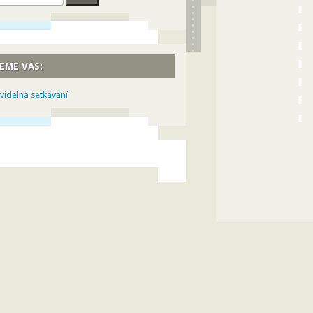
EME VÁS:
videlná setkávání