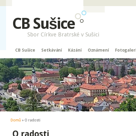
CB Sušice
Sbor Církve Bratrské v Sušici
CB Sušice
Setkávání
Kázání
Oznámení
Fotogaler
Jste zde
Domů
» O radosti
O radosti