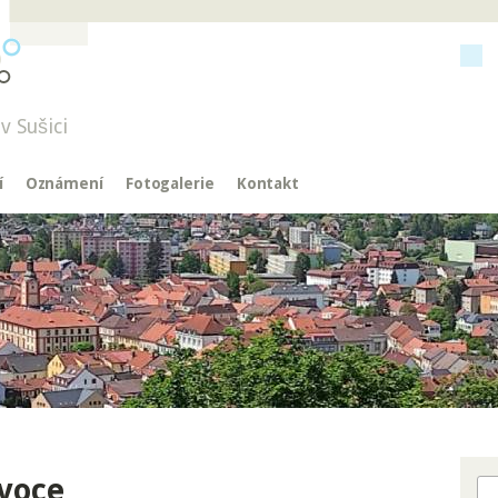
v Sušici
í
Oznámení
Fotogalerie
Kontakt
voce
Hl