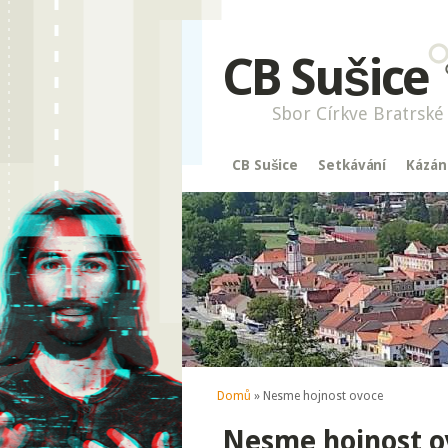
CB Sušice
Sbor Církve Bratrské 
CB Sušice
Setkávání
Kázán
Jste zde
Domů
» Nesme hojnost ovoce
Nesme hojnost o