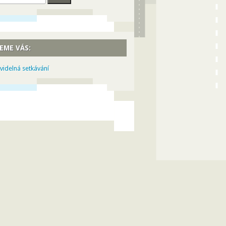
EME VÁS:
videlná setkávání