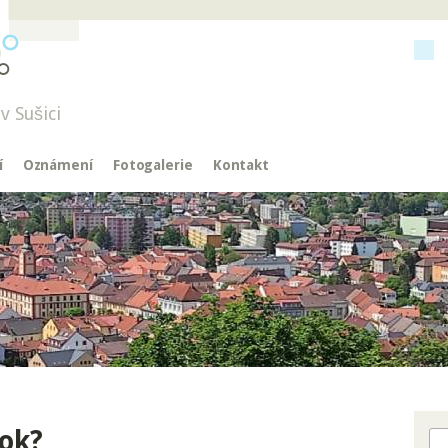
v Sušici
í
Oznámení
Fotogalerie
Kontakt
rok?
Hl