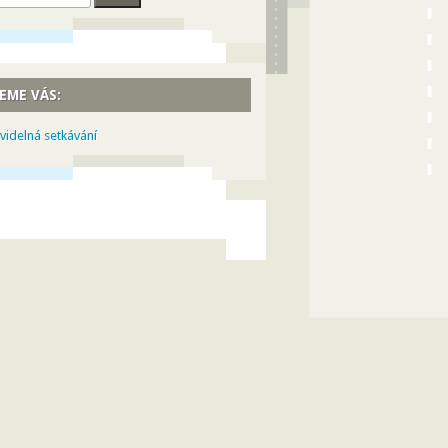
EME VÁS:
videlná setkávání