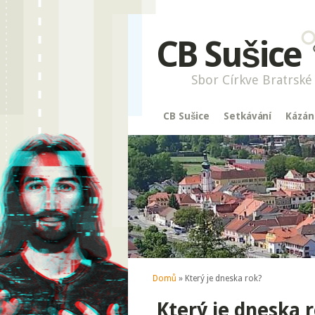
CB Sušice
Sbor Církve Bratrské 
CB Sušice
Setkávání
Kázán
Jste zde
Domů
» Který je dneska rok?
Který je dneska 