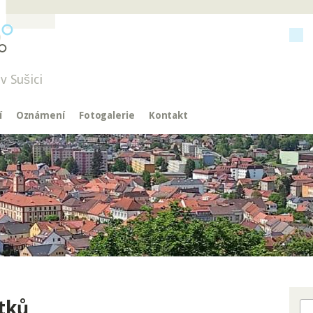
v Sušici
í
Oznámení
Fotogalerie
Kontakt
tků
Hl