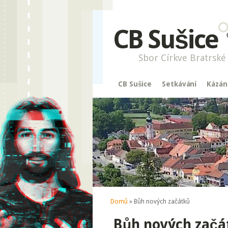
CB Sušice
Sbor Církve Bratrské 
CB Sušice
Setkávání
Kázán
Jste zde
Domů
» Bůh nových začátků
Bůh nových začá