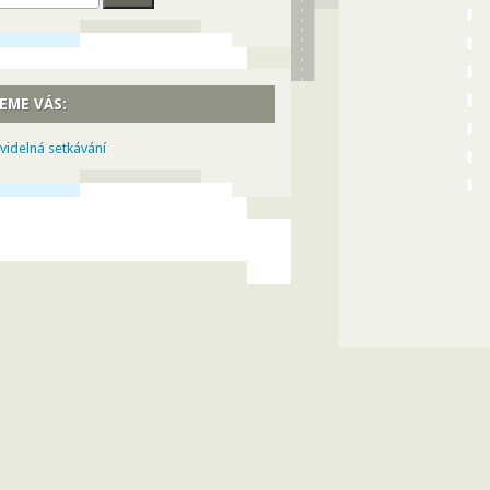
EME VÁS:
videlná setkávání