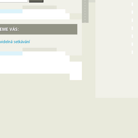
EME VÁS:
videlná setkávání