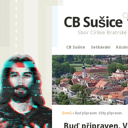
CB Sušice
Sbor Církve Bratrské 
CB Sušice
Setkávání
Kázán
Jste zde
Domů
» Buď připraven. Vždy připraven.
Buď připraven. V