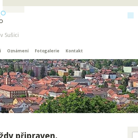
v Sušici
í
Oznámení
Fotogalerie
Kontakt
ždy připraven.
Hl